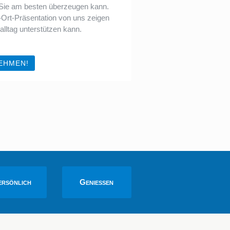
 Sie am besten überzeugen kann.
r-Ort-Präsentation von uns zeigen
alltag unterstützen kann.
EHMEN!
ersönlich
Genießen