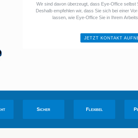
Wir sind davon überzeugt, dass Eye-Office selbst
Deshalb empfehlen wir, dass Sie sich bei einer Vo
lassen, wie Eye-Office Sie in Ihrem Arbeits
JETZT KONTAKT AUFN
cht
Sicher
Flexibel
P